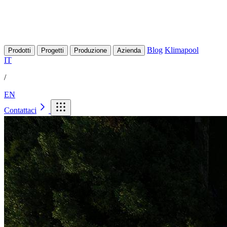
Blog
Klimapool
Prodotti
Progetti
Produzione
Azienda
IT
/
EN
Contattaci